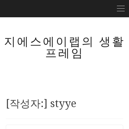
지에스에이랩의 생활
프레임
[작성자:]
styye