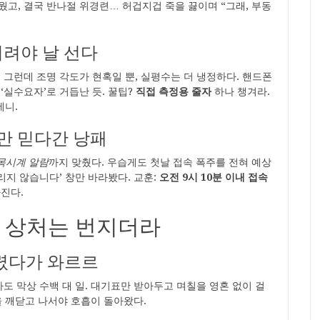
고, 결국 반나절 위경련… 허겁지겁 죽을 끓이며 “그래, 부동
 벼려야 날 선다
 그런데 조명 각도가 현혹일 뿐, 실평수는 더 냉정하다. 핸드폰
‘실수요자’로 거듭난 듯. 꿀팁?
직접 측정용 줄자
하나 챙겨라.
테니.
더만 믿다간 낭패
목시계 알람
까지 맞췄다. 우습게도 첫날 접속 폭주를 전혀 예상
리지 않습니다’ 창만 바라봤다. 교훈:
오전 9시 10분 이내 접속
진다.
 상처는 번지더라
풀렸다가 와르르
라도 막상 수백 대 일. 대기표만 받아두고 며칠을 영혼 없이 걸
님을 깨닫고 나서야 호흡이 돌아왔다.