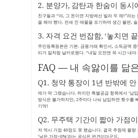
2. 분양가, 감탄과 한숨이 동시
친구들과 “야, 그 돈이면 지방에선 빌라 두 채!”라는
을 해야 했다. 전세 낀 매물을 포기하며 생긴 불편,
3. 자격 요건 번잡함, ‘놓치면 
주민등록등본은 기본. 금융거래 확인서, 소득금액 증
리가 칼처럼 날카로웠다. “내일 오전엔 꼭 시간 내야 해
FAQ ― 내 속앓이를 닮
Q1. 청약 통장이 1년 반밖에 
제가 딱 그랬습니다. 하지만 특별공급 항목에서 ‘납입
방식은 불가하지만, 2주마다 나눠 납입하면 횟수를 빠
기억!
Q2. 무주택 기간이 짧아 가점이
저 역시 가점 40점도 못 됐습니다. 결국 추첨제 물
‘낮은 가점=0%’라는 공식은 편견이더군요.