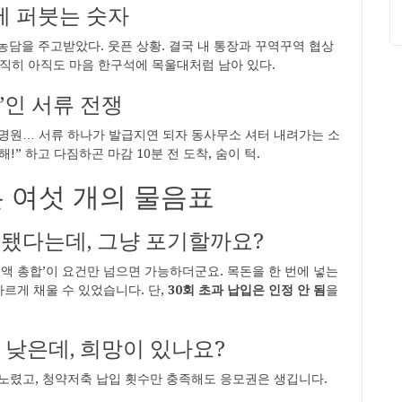
에 퍼붓는 숫자
 농담을 주고받았다. 웃픈 상황. 결국 내 통장과 꾸역꾸역 협상
 솔직히 아직도 마음 한구석에 목울대처럼 남아 있다.
끝’인 서류 전쟁
명원… 서류 하나가 발급지연 되자 동사무소 셔터 내려가는 소
!” 하고 다짐하곤 마감 10분 전 도착, 숨이 턱.
은 여섯 개의 물음표
안 됐다는데, 그냥 포기할까요?
액 총합’이 요건만 넘으면 가능하더군요. 목돈을 한 번에 넣는
르게 채울 수 있었습니다. 단,
30회 초과 납입은 인정 안 됨
을
 낮은데, 희망이 있나요?
량 노렸고, 청약저축 납입 횟수만 충족해도 응모권은 생깁니다.