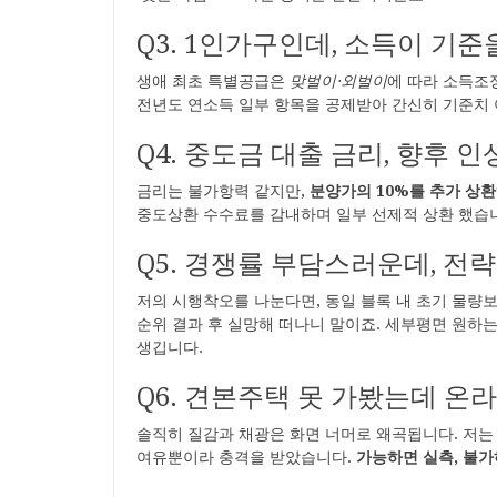
Q3. 1인가구인데, 소득이 기
생애 최초 특별공급은
맞벌이·외벌이
에 따라 소득조
전년도 연소득 일부 항목을 공제받아 간신히 기준치
Q4. 중도금 대출 금리, 향후 
금리는 불가항력 같지만,
분양가의 10%를 추가 상환
중도상환 수수료를 감내하며 일부 선제적 상환 했습니다
Q5. 경쟁률 부담스러운데, 전
저의 시행착오를 나눈다면, 동일 블록 내 초기 물량보
순위 결과 후 실망해 떠나니 말이죠. 세부평면 원하는
생깁니다.
Q6. 견본주택 못 가봤는데 온
솔직히 질감과 채광은 화면 너머로 왜곡됩니다. 저는
여유뿐이라 충격을 받았습니다.
가능하면 실측, 불