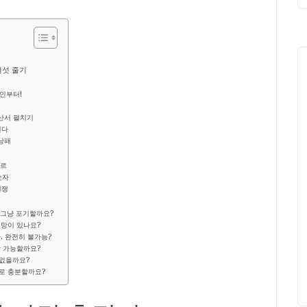
여섯 줄기
확인부터!
계산서 펼치기
선다
 낭패
르르
숫자
전쟁
, 그냥 포기할까요?
희망이 있나요?
. 완전히 불가능?
당 가능할까요?
 없을까요?
으로 충분할까요?