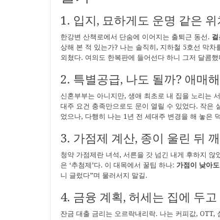
1. 입지, 묘하게도 운명 같은 
한강변 산책로에서 단숨에 이어지는 출퇴근 동선.
걸
상해 본 적 있는가? 나는 솔직히, 지하철 5호선 막
외쳤다. 여의도 한복판에 들어선다 하니 그저 달콤했
2. 특별공급, 나도 될까? 애매
신혼부부는 아니지만, 생애 최초로 내 집을 노리는 서른
대주 요건 충족만으로도 문이 열릴 수 있었다. 작은
었으나, 다행히 나는 1년 전 세대주 변경을 해 놓은 
3. 가점제 계산, 종이 울린 뒤 
청약 가점제란 녀석, 서른을 갓 넘긴 내게 후하지 않
은 ‘추첨제’다. 이 대목에서 꿀팁 하나:
가점이 낮아도
니 글렀다”며 물러서지 말길.
4. 금융 계획, 허세는 집에 두
잔금 대출 금리는 오르락내리락. 나는 커피값, OTT,