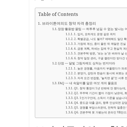
Table of Contents
브라이튼여의도 청약 자격 총정리
장점·활용법·꿀팁 ― 허투루 넘길 수 없는 빛나는 
1. 입지, 묘하게도 운명 같은 위치
2. 특별공급, 나도 될까? 애매해도 일단 
3. 가점제 계산, 종이 울린 뒤 깨달은 진실
4. 금융 계획, 허세는 집에 두고 현실적 
5. 견본주택 방문, ‘보는 눈’은 벼려야 날 
6. 청약 일정 관리, 구글 캘린더만 믿다간
단점 ― 달빛 그림자에도 상처는 번지더라
1. 높은 경쟁률, 마음까지 부풀렸다가 와
2. 분양가, 감탄과 한숨이 동시에 퍼붓는 
3. 자격 요건 번잡함, ‘놓치면 끝’인 서류 
FAQ ― 내 속앓이를 닮은 여섯 개의 물음표
Q1. 청약 통장이 1년 반밖에 안 됐다는데
Q2. 무주택 기간이 짧아 가점이 낮은데, 
Q3. 1인가구인데, 소득이 기준을 넘습니다
Q4. 중도금 대출 금리, 향후 인상되면 감
Q5. 경쟁률 부담스러운데, 전략적 절충안
Q6. 견본주택 못 가봤는데 온라인 VR만