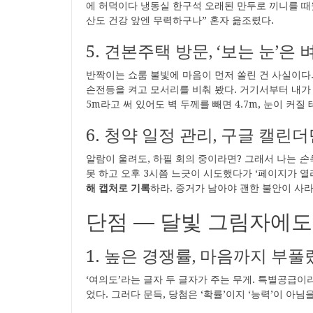
에 허덕이다 냉동실 한구석 오래된 만두로 끼니를 때웠
산도 건강 앞엔 무력하구나” 혼자 읊조렸다.
5. 견본주택 방문, ‘보는 눈’은
반짝이는 쇼룸 불빛에 마음이 먼저 쏠린 건 사실이다.
손전등을 켜고 모서리를 비춰 봤다. 거기서부터 내가 
5m라고 써 있어도 벽 두께를 빼면 4.7m, 눈이 커질 
6. 청약 일정 관리, 구글 캘린
알람이 울려도, 하필 회의 중이라면? 그래서 나는
손
못 하고 오후 3시쯤 느긋이 시도했다가 ‘페이지가 열
해 캡처로 기록
하라. 증거가 남아야 괜한 불안이 사라
단점 ― 달빛 그림자에도
1. 높은 경쟁률, 마음까지 부
‘여의도’라는 글자 두 글자가 주는 무게. 특별공급이
었다. 그러다 문득, 당첨은 ‘확률’이지 ‘능력’이 아