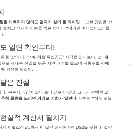
위치
음을 재촉하지 않아도 열차가 실어 올 타이밍
… 그런 장면을 상
차를 놓치고 택시비에 눈물 찍은 밤마다 “여기만 아니었어도!”를
다.
해도 일단 확인부터!
 한 살의 나. ‘생애 최초 특별공급’ 자격을 읽다보니, 오! 세
 실수로 세대주 전입을 늦춘 지인 얘기를 들으며 뒤통수를 싸매
덕에 간신히 턱걸이.
깨달은 진실
았다.
무주택 기간
이 짧다 보니 점수가 밋밋. 그래서 선택한 길
 추첨 물량을 노리면 의외로 기회가 열린다
. 나처럼 “점수 낮으
고 현실적 계산서 펼치기
 심지어 헬스장 PT까지 한 달간 정지해가며 DSR을 낮췄다. 절약