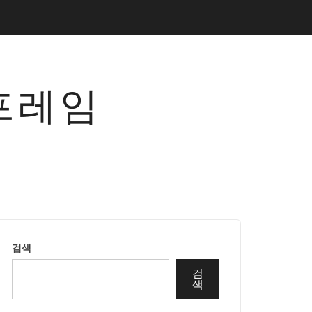
프레임
검색
검
색