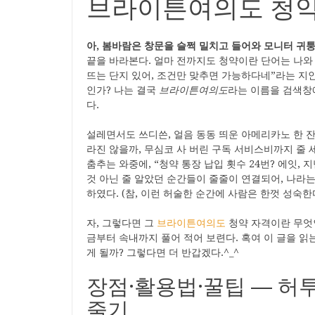
브라이튼여의도 청약
아, 봄바람은 창문을 슬쩍 밀치고 들어와 모니터 귀
끝을 바라본다. 얼마 전까지도 청약이란 단어는 나와 
뜨는 단지 있어, 조건만 맞추면 가능하다네”라는 지
인가? 나는 결국
브라이튼여의도
라는 이름을 검색창
다.
설레면서도 쓰디쓴, 얼음 동동 띄운 아메리카노 한 잔
라진 않을까, 무심코 사 버린 구독 서비스비까지 줄
춤추는 와중에, “청약 통장 납입 횟수 24번? 에잇,
것 아닌 줄 알았던 순간들이 줄줄이 연결되어, 나라
하였다. (참, 이런 허술한 순간에 사람은 한껏 성숙한
자, 그렇다면 그
브라이튼여의도
청약 자격이란 무엇인
금부터 속내까지 풀어 적어 보련다. 혹여 이 글을 읽
게 될까? 그렇다면 더 반갑겠다.^_^
장점·활용법·꿀팁 ― 허
줄기