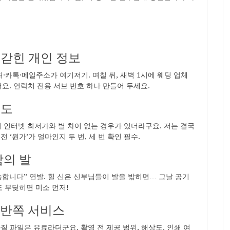
 갇힌 개인 정보
처·카톡·메일주소가 여기저기. 며칠 뒤, 새벽 1시에 웨딩 업체
요. 연락처 전용 서브 번호 하나 만들어 두세요.
수도
니 인터넷 최저가와 별 차이 없는 경우가 있더라구요. 저는 결국
 ‘원가’가 얼마인지 두 번, 세 번 확인 필수.
남의 발
죄송합니다” 연발. 힐 신은 신부님들이 발을 밟히면… 그날 공기
도 부딪히면 미소 먼저!
니 반쪽 서비스
질 파일은 유료라더군요. 촬영 전 제공 범위, 해상도, 인쇄 여