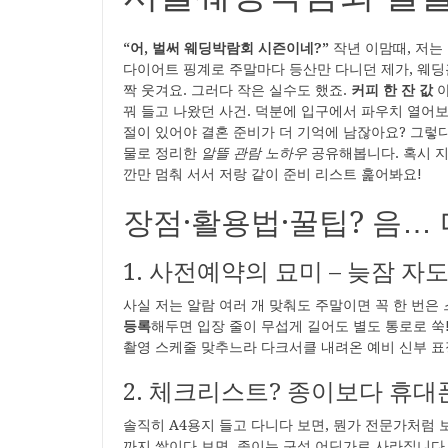
“어, 벌써 웨딩박람회 시즌이네?”
작년 이맘때, 저는
다이어트 핑계로 주말마다 등산만 다니던 제가, 웨
짝 웃겨요. 그러다 작은 실수도 했죠.
커피 한 잔 값
아
꿔 들고 나왔던 사건. 덕분에 입구에서 파우치 열어보
절이 있어야 결혼 준비가 더 기억에 남잖아요? 그렇다고
물로 정리한
알뜰 관람 노하우
공유해봅니다. 혹시 지
깐만 멈춰 서서 저랑 같이 준비 리스트 훑어봐요!
장점·활용법·꿀팁? 음… 
1. 사전예약의 묘미 – 늦잠 자
사실 저는 알람 여러 개 맞춰도 주말이면 꼭 한 번은
등록
해두면 입장 줄이 무섭게 길어도 별도 통로로 쑥!
촬영 스케줄 맞추느라 다크서클 내려온 예비 신부 표
2. 체크리스트? 종이보다 휴대
솔직히 A4용지 들고 다니다 보면, 뭔가 전문가처럼 
까지 쌓이다 보면, 종이는 구석 어딘가로 사라집니다. 