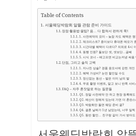
Table of Contents
서울웨딩박람회 알뜰 관람 준비 가이드
장점·활용법·꿀팁? 음… 다 합쳐서 편하게 쭉!
1. 사전예약의 묘미 – 늦잠 자도 혜택은 
2. 체크리스트? 종이보다 휴대폰 메모가 
3. 시간대별 혜택이 다르다? 의외로 4시 
4. 동행 인원? 둘보단 셋, 셋보단…글쎄
5. 시식 코너 – 배고프면 비교는커녕 싸움
단점, 그리고 솔직 고백
1. 지나친 상술? 경품 응모서에 갇힌 개인
2. 혜택 가성비? 눈먼 할인일 수도
3. 정신없는 동선 – 발은 이미 남의 발
4. 무료 촬영 이벤트, 알고 보니 반쪽 서비
FAQ – 자주 혼잣말로 하는 질문들
Q1. 정말 사전예약 안 하고 현장 등록해도
Q2. 예산이 정해져 있는데 가면 더 혼란
Q3. 박람회만 돌면 웨딩 준비 끝?
Q4. 결혼 날짜가 1년 남았는데, 너무 일찍
Q5. 동반 할인… 친구랑 같이 가서 받아도
서울웨딩박람회 알뜰