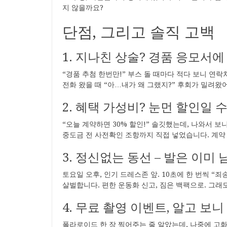
지 않을까요?
단점, 그리고 솔직 고백
1. 지나친 상술? 경품 응모서에
“경품 추첨 한번만!” 부스 돌 때마다 적다 보니 연락
전화 왔을 때 “아…내가 왜 그랬지?” 후회가 밀려왔어
2. 혜택 가성비? 눈먼 할인일 
“오늘 계약하면 30% 할인!” 솔깃했는데, 나와서 보
중도금 전 사전확인 조항까지 직접 넣었습니다. 계약 전
3. 정신없는 동선 – 발은 이미 
토요일 오후, 인기 드레스존 앞. 10초에 한 번씩 “
살벌합니다. 편한 운동화 신고, 짐은 백팩으로. 그래
4. 무료 촬영 이벤트, 알고 보
폴라로이드 한 장 찍어주는 줄 알았는데, 나중에 고화