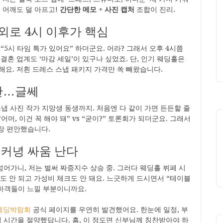
 어깨도 덜 아프고!
간단한 메모 + 사진 캡처
조합이 진리.
의외로 4시 이후가 핵심
5시 타임 특가 있어요” 하더군요. 어라? 그래서 오후 4시쯤
결혼 업계도 ‘마감 세일’이 있구나 싶었죠. 단, 인기 웨딩홀은
해요. 저흰 드레스 스냅 패키지 가격만 쏙 빼왔습니다.
보단…글쎄
 스냅 사진 작가 지망생 동생까지. 처음엔 다 같이 가면 든든할 줄
“어머, 이건 꼭 해야 돼” vs “굳이?” 토론회가 되더군요. 그래서
장 편안했습니다.
는커녕 싸움 난다
 넘어가니, 저는 벌써 짜증지수 상승 중. 그러다 웨딩홀 뷔페 시
화도 안 되고 가성비 체크도 안 돼요. 느긋하게 드시면서 “테이블
 하객들이 느낄 부분이니까요.
웨딩박람회
공식 페이지를 우연히 발견했어요. 한눈에 일정, 부
색 시간을 절약했답니다. 흠, 이 정도면 신부님께 칭찬받아야 하