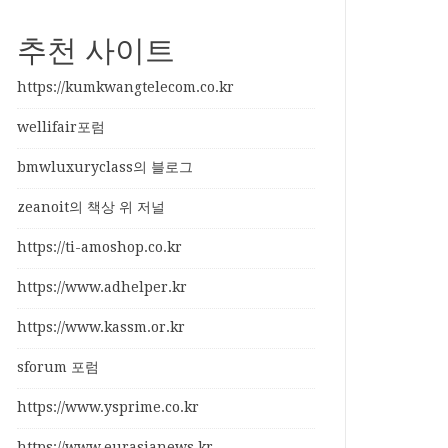
추천 사이트
https://kumkwangtelecom.co.kr
wellifair포럼
bmwluxuryclass의 블로그
zeanoit의 책상 위 저널
https://ti-amoshop.co.kr
https://www.adhelper.kr
https://www.kassm.or.kr
sforum 포럼
https://www.ysprime.co.kr
https://www.eurasianews.kr