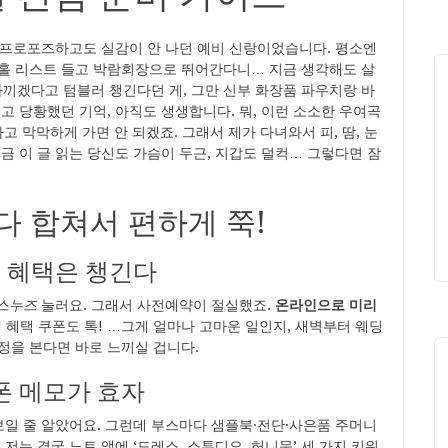
 프로포즈하고도 실감이 안 나던 예비 신랑이었습니다. 평소엔
딩홀 리스트 들고 박람회장으로 뛰어간다니… 지금 생각해도 살
끼겠다고 텀블러 챙긴다던 게, 그만 신부 화장품 파우치랑 바
고 당황했던 기억, 아직도 생생합니다. 뭐, 이런 소소한 우여곡
 막막하게 가면 안 되겠죠. 그래서 제가 다녀와서 피, 땀, 눈
금 이 글 읽는 당신도 가슴이 두근, 지갑도 덜컥… 그렇다면 잠
다 합쳐서 편하게 쭉!
도 혜택은 챙긴다
스누즈
눌러요. 그래서 사전예약이 절실했죠.
온라인으로 미리
 혜택 쿠폰도 톡! …그게 얼마나 고마운 일인지, 새벽부터 웨딩
정을 본다면 바로 느끼실 겁니다.
폰 메모가 효자
보일 줄 알았어요. 그런데 부스마다 샘플북·전단·사은품 주머니
저는 결국 노트 앱에 ‘드레스, 스튜디오, 허니문’ 세 가지 키워