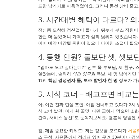
드만 남기기로 마음먹었어요. 그러니 동선 낭비 줄고,
3. 시간대별 혜택이 다르다? 
점심쯤 도착해 정신없이 돌다가, 뒤늦게 부스 직원이 “
한번 더 돌았더니 가격표가 살짝 낮춰져 있었습니다. 
이미 예약 마감될 위험이 있으니 타이밍 조절이 필요
4. 동행 인원? 둘보단 셋, 셋
“엄마도 오고 싶다는데?” 신부 쪽 부모님, 제 친구,
알았는데, 솔직히
의견 양극화
폭발. 세 명 넘어가면 
TIP!
핵심 결정권자 둘, 보조 발언자 한 명
정도가 가
5. 시식 코너 – 배고프면 비교
아, 이건 진짜 현실 조언. 아침 건너뛰고 갔다가 2시
식 코너 발견! 이게 웬 꿀맛. 다만 급하게 먹으면 소
간격, 서비스 동선”도 눈여겨보세요. 결혼식 당일엔
참, 제일 중요한 키워드! 저는 정보를 모으다가
서울
스 구성, 사은품까지 정리돼 있어 무려 30분이나 검