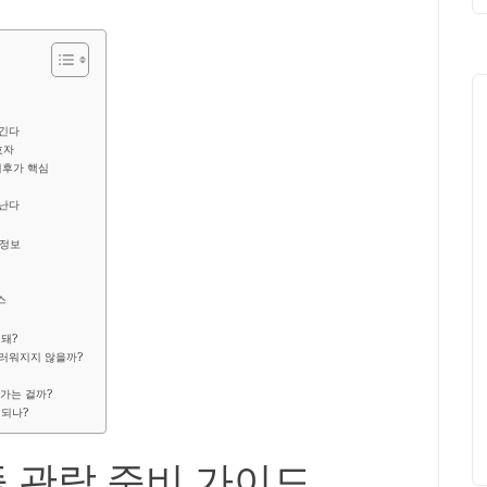
챙긴다
효자
이후가 핵심
 난다
 정보
스
 돼?
스러워지지 않을까?
 가는 걸까?
 되나?
 관람 준비 가이드