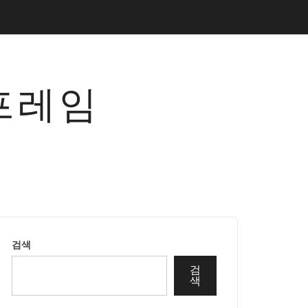
프레임
검색
검
색