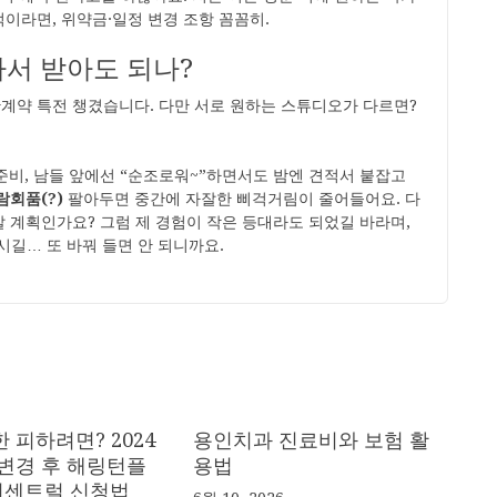
적이라면, 위약금·일정 변경 조항 꼼꼼히.
가서 받아도 되나?
반계약 특전 챙겼습니다. 다만 서로 원하는 스튜디오가 다르면?
.
준비, 남들 앞에선 “순조로워~”하면서도 밤엔 견적서 붙잡고
람회품(?)
팔아두면 중간에 자잘한 삐걱거림이 줄어들어요. 다
갈 계획인가요? 그럼 제 경험이 작은 등대라도 되었길 바라며,
시길… 또 바꿔 들면 안 되니까요.
 피하려면? 2024
용인치과 진료비와 보험 활
 변경 후 해링턴플
용법
센트럴 신청법